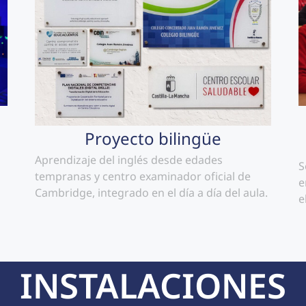
Proyecto bilingüe
Aprendizaje del inglés desde edades
S
tempranas y centro examinador oficial de
e
Cambridge, integrado en el día a día del aula.
e
INSTALACIONES