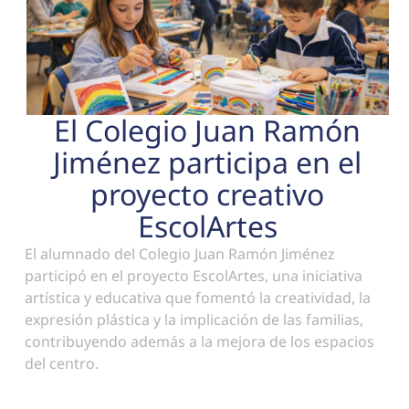
El Colegio Juan Ramón
Jiménez participa en el
proyecto creativo
EscolArtes
El alumnado del Colegio Juan Ramón Jiménez
participó en el proyecto EscolArtes, una iniciativa
artística y educativa que fomentó la creatividad, la
expresión plástica y la implicación de las familias,
contribuyendo además a la mejora de los espacios
del centro.