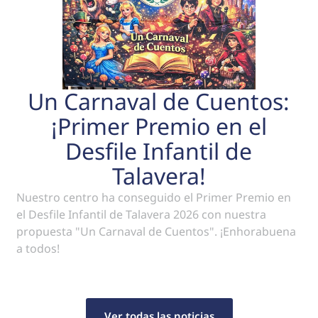
Un Carnaval de Cuentos:
¡Primer Premio en el
Desfile Infantil de
Talavera!
Nuestro centro ha conseguido el Primer Premio en
el Desfile Infantil de Talavera 2026 con nuestra
propuesta "Un Carnaval de Cuentos". ¡Enhorabuena
a todos!
Ver todas las noticias