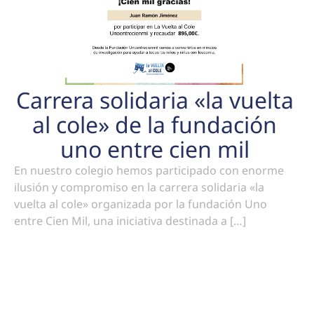
Carrera solidaria «la vuelta
al cole» de la fundación
uno entre cien mil
En nuestro colegio hemos participado con enorme
ilusión y compromiso en la carrera solidaria «la
vuelta al cole» organizada por la fundación Uno
entre Cien Mil, una iniciativa destinada a […]