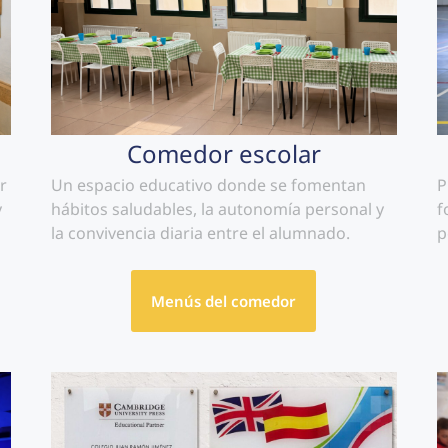
Comedor escolar
r
Un espacio educativo donde se fomentan
P
y
hábitos saludables, la autonomía personal y
f
la convivencia diaria entre el alumnado.
p
Menús del comedor