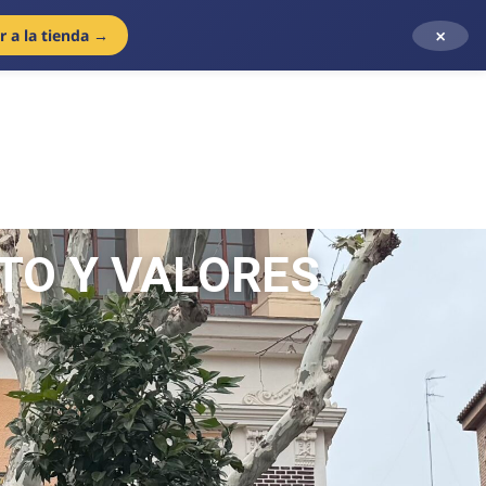
×
Ir a la tienda →
TO Y VALORES