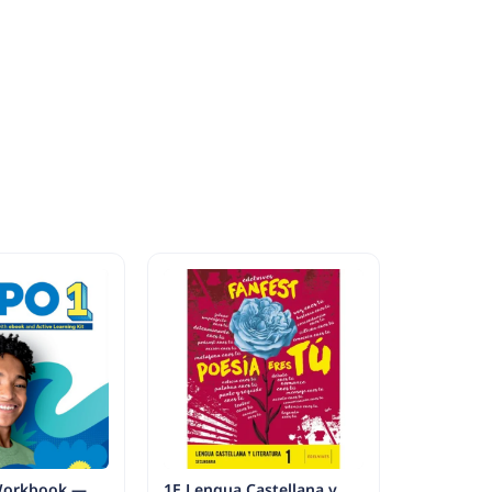
 Workbook —
1E Lengua Castellana y