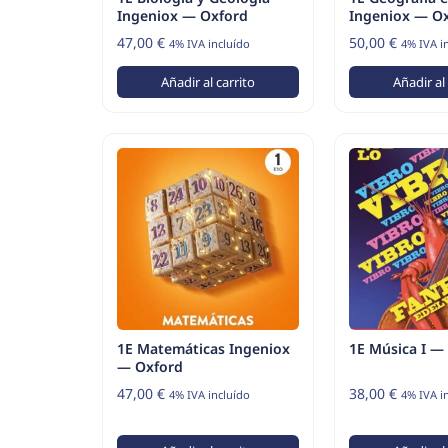
Ingeniox — Oxford
Ingeniox — O
47,00
€
50,00
€
4% IVA incluído
4% IVA i
Añadir al carrito
Añadir al
1E Matemáticas Ingeniox
1E Música I —
— Oxford
47,00
€
38,00
€
4% IVA incluído
4% IVA i