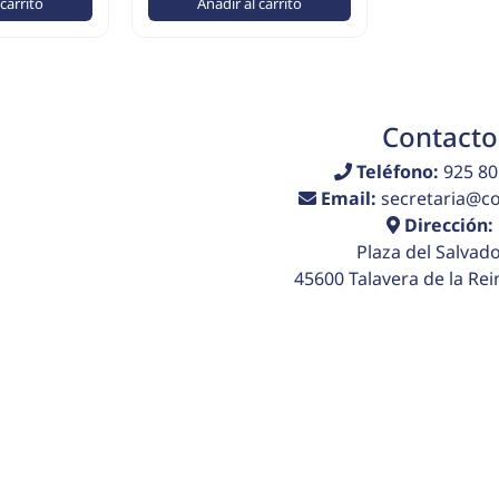
 carrito
Añadir al carrito
Contacto
Teléfono:
925 80
Email:
secretaria@col
Dirección:
Plaza del Salvado
45600 Talavera de la Rei
 de venta
Aviso legal
Política de privacidad
Políti
26 Colegio Juan Ramón Jiménez. Todos los derechos reserv