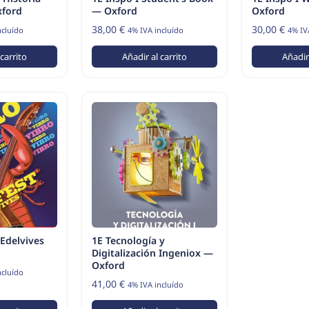
xford
— Oxford
Oxford
38,00
€
30,00
€
ncluído
4% IVA incluído
4% IV
 carrito
Añadir al carrito
Añadir 
 Edelvives
1E Tecnología y
Digitalización Ingeniox —
Oxford
ncluído
41,00
€
4% IVA incluído