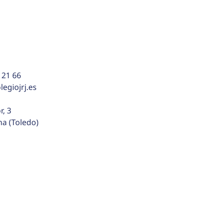
 21 66
egiojrj.es
r, 3
na (Toledo)
ca de cookies
ados.