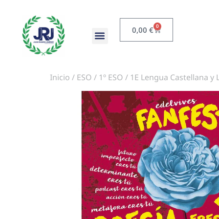
0
0,00
€
Inicio
/
ESO
/
1º ESO
/ 1E Lengua Castellana y 