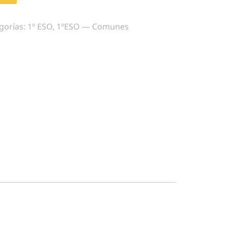
gorías:
1º ESO
,
1ºESO — Comunes