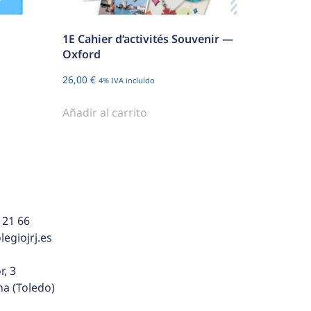
1E Cahier d’activités Souvenir —
Oxford
26,00
€
4% IVA incluído
Añadir al carrito
 21 66
egiojrj.es
r, 3
na (Toledo)