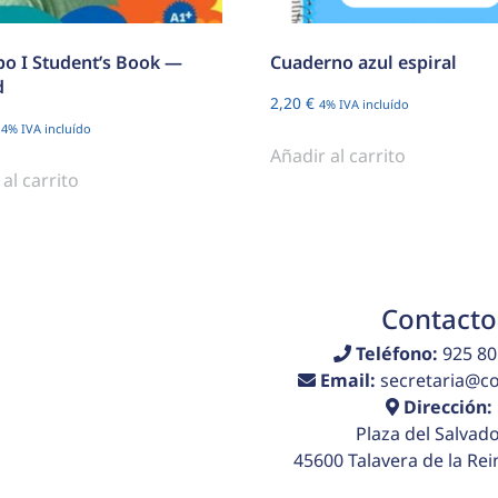
po I Student’s Book —
Cuaderno azul espiral
d
2,20
€
4% IVA incluído
4% IVA incluído
Añadir al carrito
al carrito
Contacto
Teléfono:
925 80
Email:
secretaria@col
Dirección:
Plaza del Salvado
45600 Talavera de la Rei