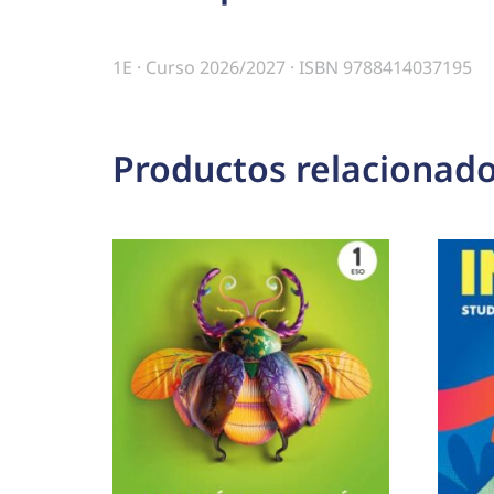
1E · Curso 2026/2027 · ISBN 9788414037195
Productos relacionad