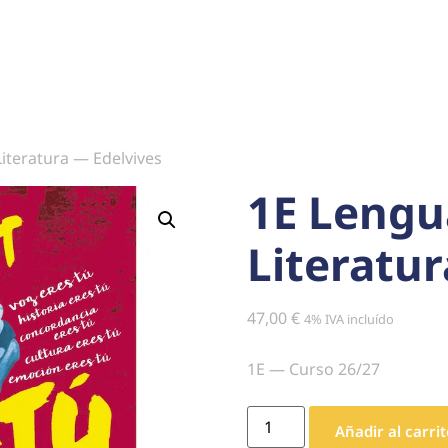
Literatura — Edelvives
1E Lengu
Literatur
47,00
€
4% IVA incluído
1E — Curso 26/27
Añadir al carrit