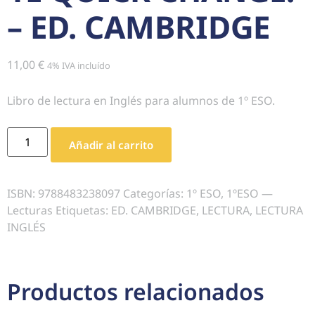
– ED. CAMBRIDGE
11,00
€
4% IVA incluído
Libro de lectura en Inglés para alumnos de 1º ESO.
Añadir al carrito
ISBN:
9788483238097
Categorías:
1º ESO
,
1ºESO —
Lecturas
Etiquetas:
ED. CAMBRIDGE
,
LECTURA
,
LECTURA
INGLÉS
Productos relacionados