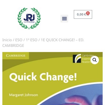
0
0,00
€
Inicio
/
ESO
/
1º ESO
/ 1E QUICK CHANGE! – ED.
CAMBRIDGE