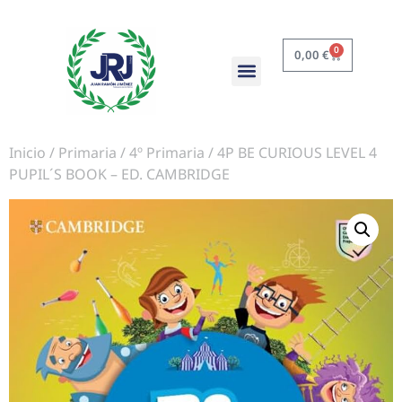
0
0,00
€
Inicio
/
Primaria
/
4º Primaria
/ 4P BE CURIOUS LEVEL 4
PUPIL´S BOOK – ED. CAMBRIDGE