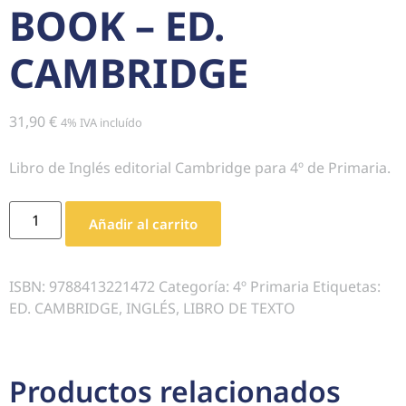
BOOK – ED.
CAMBRIDGE
31,90
€
4% IVA incluído
Libro de Inglés editorial Cambridge para 4º de Primaria.
Añadir al carrito
ISBN:
9788413221472
Categoría:
4º Primaria
Etiquetas:
ED. CAMBRIDGE
,
INGLÉS
,
LIBRO DE TEXTO
Productos relacionados