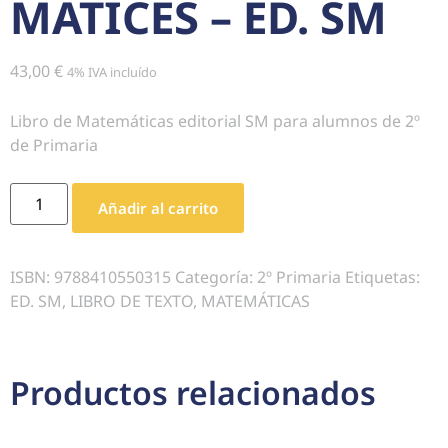
MATICES – ED. SM
43,00
€
4% IVA incluído
Libro de Matemáticas editorial SM para alumnos de 2º
de Primaria
Añadir al carrito
ISBN:
9788410550315
Categoría:
2º Primaria
Etiquetas:
ED. SM
,
LIBRO DE TEXTO
,
MATEMÁTICAS
Productos relacionados