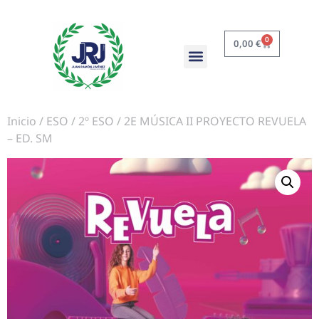
0
0,00
€
Inicio
/
ESO
/
2º ESO
/ 2E MÚSICA II PROYECTO REVUELA
– ED. SM