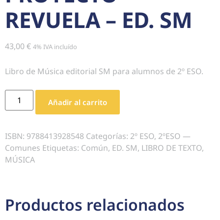
REVUELA – ED. SM
43,00
€
4% IVA incluído
Libro de Música editorial SM para alumnos de 2º ESO.
Añadir al carrito
ISBN:
9788413928548
Categorías:
2º ESO
,
2ºESO —
Comunes
Etiquetas:
Común
,
ED. SM
,
LIBRO DE TEXTO
,
MÚSICA
Productos relacionados