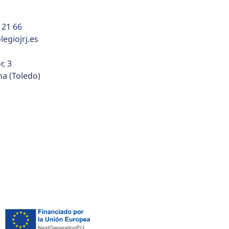
 21 66
egiojrj.es
r, 3
na (Toledo)
ca de cookies
ados.