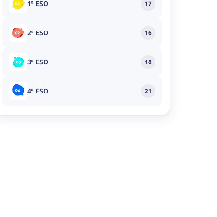
1º ESO
17
2º ESO
16
3º ESO
18
4º ESO
21