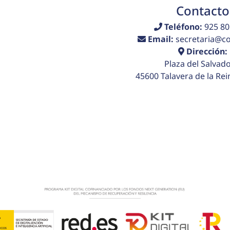
Contacto
Teléfono:
925 80
Email:
secretaria@col
Dirección:
Plaza del Salvado
45600 Talavera de la Rei
 de venta
Aviso legal
Política de privacidad
Políti
26 Colegio Juan Ramón Jiménez. Todos los derechos reserv