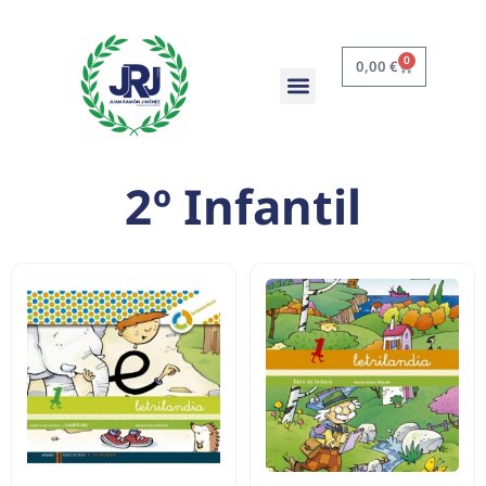
0
0,00
€
2º Infantil