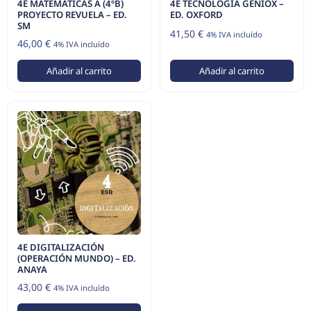
4E MATEMÁTICAS A (4ºB)
4E TECNOLOGÍA GENIOX –
PROYECTO REVUELA – ED.
ED. OXFORD
SM
41,50
€
4% IVA incluído
46,00
€
4% IVA incluído
Añadir al carrito
Añadir al carrito
4E DIGITALIZACIÓN
(OPERACIÓN MUNDO) – ED.
ANAYA
43,00
€
4% IVA incluído