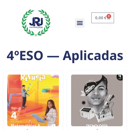
0
0,00
€
4ºESO — Aplicadas