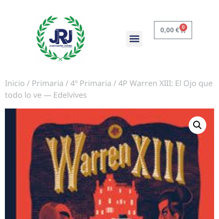
0
0,00
€
Inicio
/
Primaria
/
4º Primaria
/ 4P Warren XIII: El Ojo que
todo lo ve — Edelvives