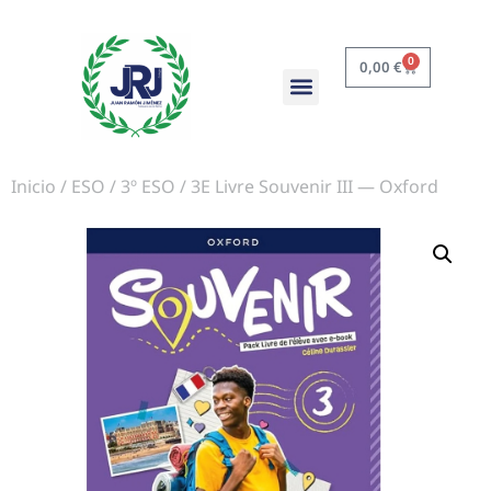
0
0,00
€
Inicio
/
ESO
/
3º ESO
/ 3E Livre Souvenir III — Oxford