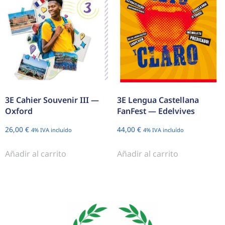
3E Cahier Souvenir III —
3E Lengua Castellana
Oxford
FanFest — Edelvives
26,00
€
44,00
€
4% IVA incluído
4% IVA incluído
Añadir al carrito
Añadir al carrito