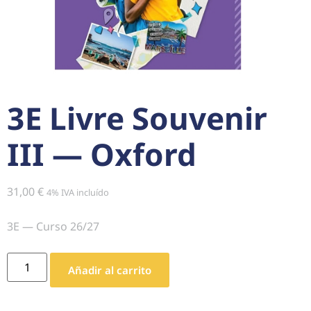
3E Livre Souvenir
III — Oxford
31,00
€
4% IVA incluído
3E — Curso 26/27
Añadir al carrito