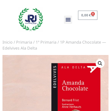
0
0,00
€
Inicio
/
Primaria
/
1º Primaria
/ 1P Amanda Chocolate —
Edelvives Ala Delta