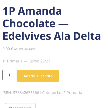
1P Amanda
Chocolate —
Edelvives Ala Delta
9,00
€
4% IVA incluído
1º Primaria — Curso 26/27
Añadir al carrito
ISBN:
9788426351661
Categoría:
1º Primaria