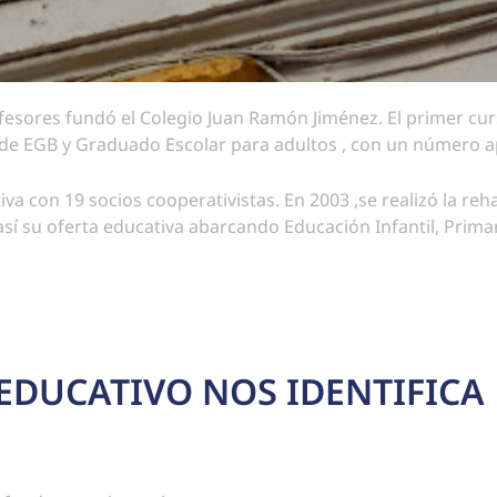
esores fundó el Colegio Juan Ramón Jiménez. El primer curs
8º de EGB y Graduado Escolar para adultos , con un número
va con 19 socios cooperativistas. En 2003 ,se realizó la rehab
sí su oferta educativa abarcando Educación Infantil, Prima
EDUCATIVO NOS IDENTIFICA