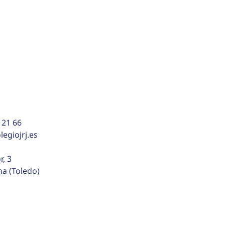
 21 66
egiojrj.es
r, 3
na (Toledo)
ca de cookies