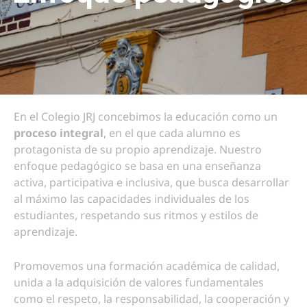
En el Colegio JRJ concebimos la educación como un
proceso integral
, en el que cada alumno es
protagonista de su propio aprendizaje. Nuestro
enfoque pedagógico se basa en una enseñanza
activa, participativa e inclusiva, que busca desarrollar
al máximo las capacidades individuales de los
estudiantes, respetando sus ritmos y estilos de
aprendizaje.
Promovemos una formación académica de calidad,
unida a la adquisición de valores fundamentales
como el respeto, la responsabilidad, la cooperación y